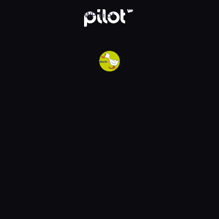
w WP Pilot
WP Pilot