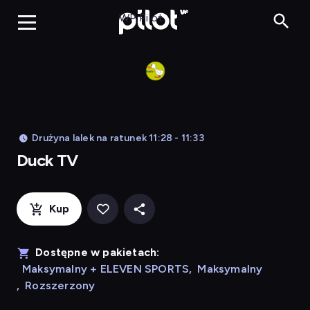
Duck TV, Oglądaj 
WP Pilot
Drużyna lalek na ratunek 11:28 - 11:33
Duck TV
Kup
Dostępne w pakietach:
Maksymalny + ELEVEN SPORTS
,
Maksymalny
,
Rozszerzony