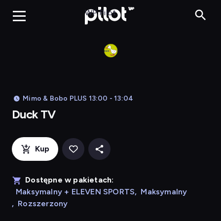
Duck TV, Oglądaj 
WP Pilot
Mimo & Bobo PLUS 13:00 - 13:04
Duck TV
Kup
Dostępne w pakietach:
Maksymalny + ELEVEN SPORTS
,
Maksymalny
,
Rozszerzony