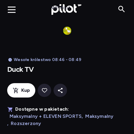
Duck TV, Oglądaj 
WP Pilot
Wesołe królestwo 08:46 - 08:49
Duck TV
Kup
Dostępne w pakietach:
Maksymalny + ELEVEN SPORTS
,
Maksymalny
,
Rozszerzony