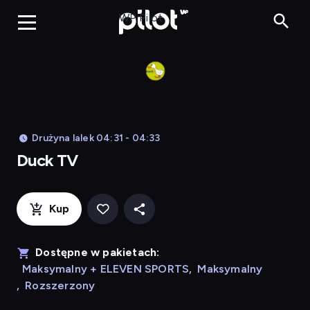
Duck TV, Oglądaj 
WP Pilot
Drużyna lalek 04:31 - 04:33
Duck TV
Kup
Dostępne w pakietach:
Maksymalny + ELEVEN SPORTS
,
Maksymalny
,
Rozszerzony