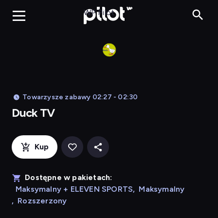
Duck TV, Oglądaj 
WP Pilot
Towarzysze zabawy 02:27 - 02:30
Duck TV
Kup
Dostępne w pakietach:
Maksymalny + ELEVEN SPORTS
,
Maksymalny
,
Rozszerzony