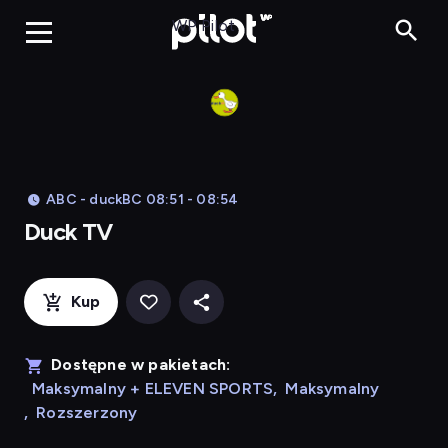
Duck TV, Oglądaj 
WP Pilot
ABC - duckBC 08:51 - 08:54
Duck TV
Kup
Dostępne w pakietach:
Maksymalny + ELEVEN SPORTS
,
Maksymalny
,
Rozszerzony