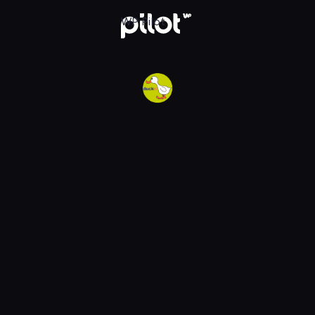
w WP Pilot
WP Pilot