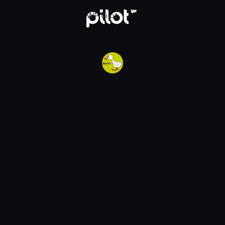
w WP Pilot
WP Pilot