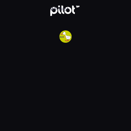
w WP Pilot
WP Pilot