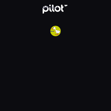
w WP Pilot
WP Pilot