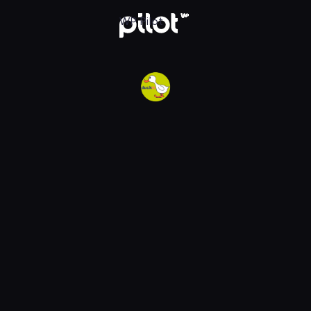
w WP Pilot
WP Pilot