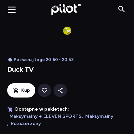
Duck TV, Oglądaj 
WP Pilot
Posłuchaj tego 20:50 - 20:53
Duck TV
Kup
Dostępne w pakietach:
Maksymalny + ELEVEN SPORTS
,
Maksymalny
,
Rozszerzony