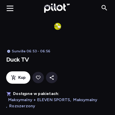
Duck TV, Oglądaj 
WP Pilot
Sunville 06:53 - 06:56
Duck TV
Kup
Dostępne w pakietach:
Maksymalny + ELEVEN SPORTS
,
Maksymalny
,
Rozszerzony