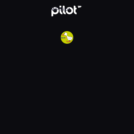
w WP Pilot
WP Pilot