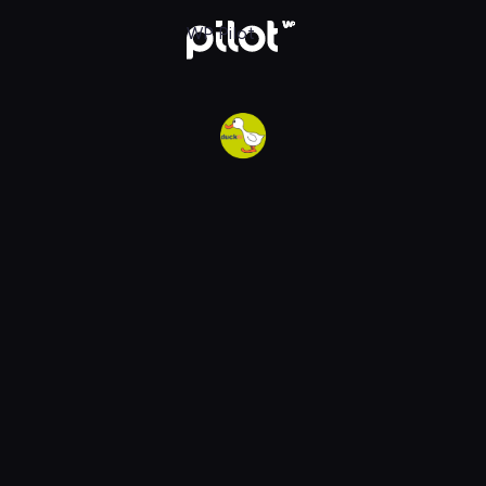
w WP Pilot
WP Pilot