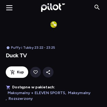
Duck TV, Oglądaj 
WP Pilot
Puffy i Tubby 23:22 - 23:25
Duck TV
Kup
Dostępne w pakietach:
Maksymalny + ELEVEN SPORTS
,
Maksymalny
,
Rozszerzony