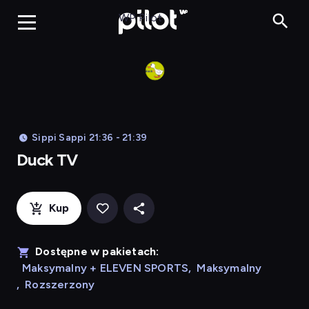
Duck TV, Oglądaj 
WP Pilot
Sippi Sappi 21:36 - 21:39
Duck TV
Kup
Dostępne w pakietach:
Maksymalny + ELEVEN SPORTS
,
Maksymalny
,
Rozszerzony