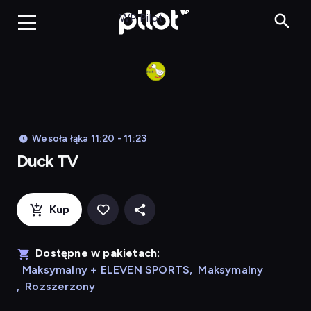
Duck TV, Oglądaj 
WP Pilot
Wesoła łąka 11:20 - 11:23
Duck TV
Kup
Dostępne w pakietach:
Maksymalny + ELEVEN SPORTS
,
Maksymalny
,
Rozszerzony