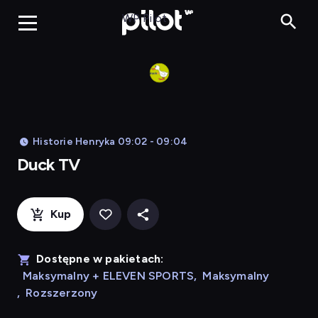
Duck TV, Oglądaj 
WP Pilot
Historie Henryka 09:02 - 09:04
Duck TV
Kup
Dostępne w pakietach:
Maksymalny + ELEVEN SPORTS
,
Maksymalny
,
Rozszerzony