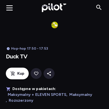
Duck TV, Oglądaj 
WP Pilot
Hop-hop 17:50 - 17:53
Duck TV
Kup
Dostępne w pakietach:
Maksymalny + ELEVEN SPORTS
,
Maksymalny
,
Rozszerzony