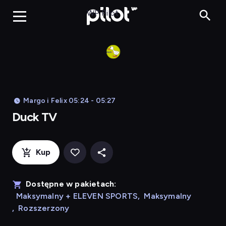
Duck TV, Oglądaj 
WP Pilot
Margo i Felix 05:24 - 05:27
Duck TV
Kup
Dostępne w pakietach:
Maksymalny + ELEVEN SPORTS
,
Maksymalny
,
Rozszerzony