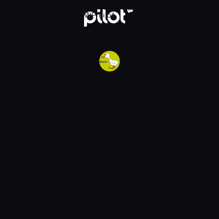
w WP Pilot
WP Pilot