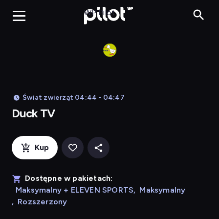
Duck TV, Oglądaj 
WP Pilot
Świat zwierząt 04:44 - 04:47
Duck TV
Kup
Dostępne w pakietach:
Maksymalny + ELEVEN SPORTS
,
Maksymalny
,
Rozszerzony