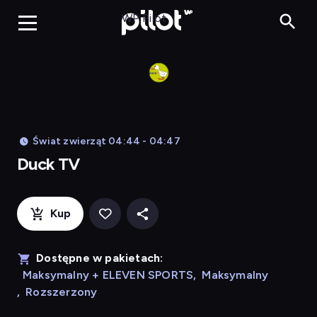
Duck TV, Oglądaj 
WP Pilot
Świat zwierząt 04:44 - 04:47
Duck TV
Kup
Dostępne w pakietach:
Maksymalny + ELEVEN SPORTS
,
Maksymalny
,
Rozszerzony