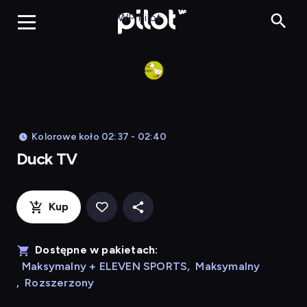
Duck TV, Oglądaj 
WP Pilot
Kolorowe koło 02:37 - 02:40
Duck TV
Kup
Dostępne w pakietach:
Maksymalny + ELEVEN SPORTS
,
Maksymalny
,
Rozszerzony