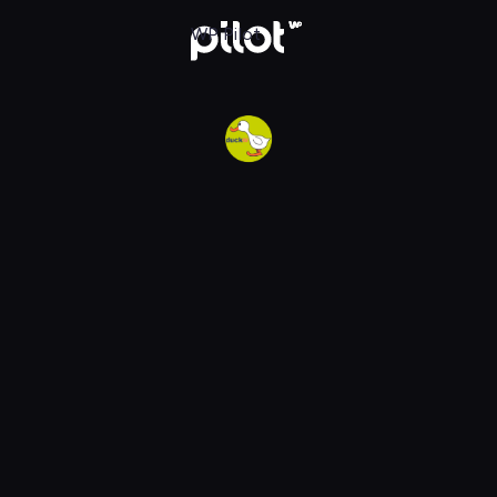
w WP Pilot
WP Pilot