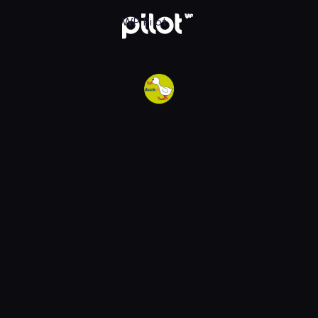
w WP Pilot
WP Pilot