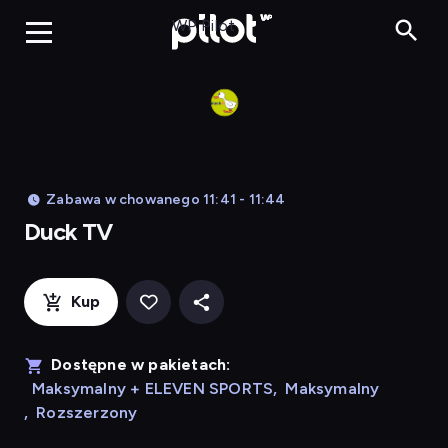
Duck TV, Oglądaj 
WP Pilot
Zabawa w chowanego 11:41 - 11:44
Duck TV
Kup
Dostępne w pakietach:
Maksymalny + ELEVEN SPORTS
,
Maksymalny
,
Rozszerzony