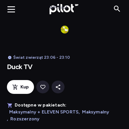
Duck TV, Oglądaj 
WP Pilot
Świat zwierząt 23:06 - 23:10
Duck TV
Kup
Dostępne w pakietach:
Maksymalny + ELEVEN SPORTS
,
Maksymalny
,
Rozszerzony