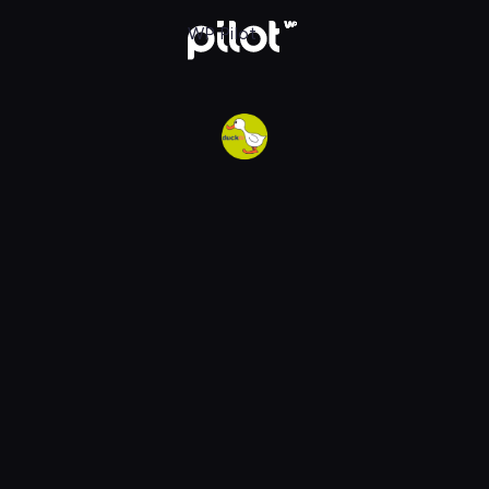
w WP Pilot
WP Pilot