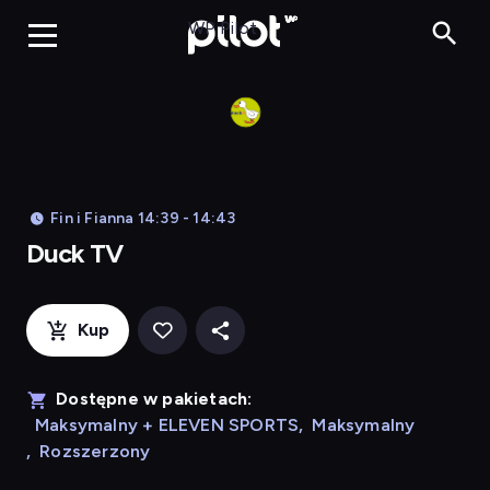
Duck TV, Oglądaj 
WP Pilot
Fin i Fianna 14:39 - 14:43
Duck TV
Kup
Dostępne w pakietach:
Maksymalny + ELEVEN SPORTS
,
Maksymalny
,
Rozszerzony