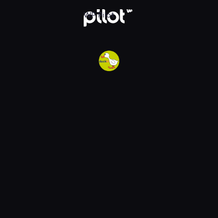
w WP Pilot
WP Pilot