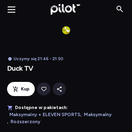
Duck TV, Oglądaj 
WP Pilot
Uczymy się 21:46 - 21:50
Duck TV
Kup
Dostępne w pakietach:
Maksymalny + ELEVEN SPORTS
,
Maksymalny
,
Rozszerzony