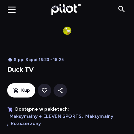
Duck TV, Oglądaj 
WP Pilot
Sippi Sappi 16:23 - 16:25
Duck TV
Kup
Dostępne w pakietach:
Maksymalny + ELEVEN SPORTS
,
Maksymalny
,
Rozszerzony