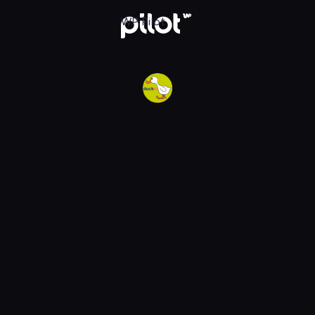
w WP Pilot
WP Pilot