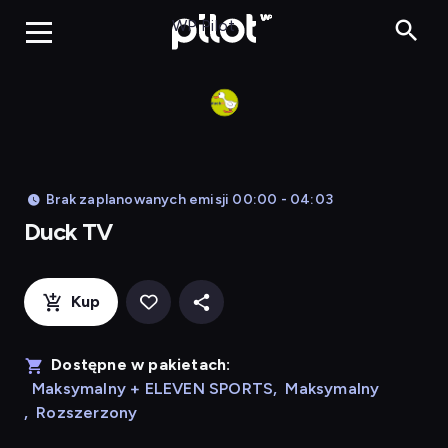
Duck TV, Oglądaj 
WP Pilot
Brak zaplanowanych emisji 00:00 - 04:03
Duck TV
Kup
Dostępne w pakietach:
Maksymalny + ELEVEN SPORTS
,
Maksymalny
,
Rozszerzony