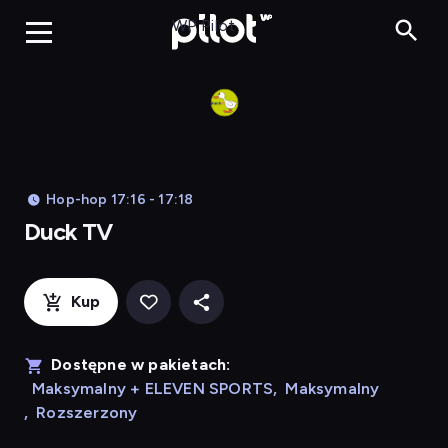
Duck TV, Oglądaj 
WP Pilot
Hop-hop 17:16 - 17:18
Duck TV
Kup
Dostępne w pakietach:
Maksymalny + ELEVEN SPORTS
,
Maksymalny
,
Rozszerzony