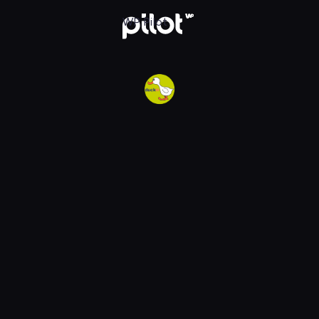
w WP Pilot
WP Pilot