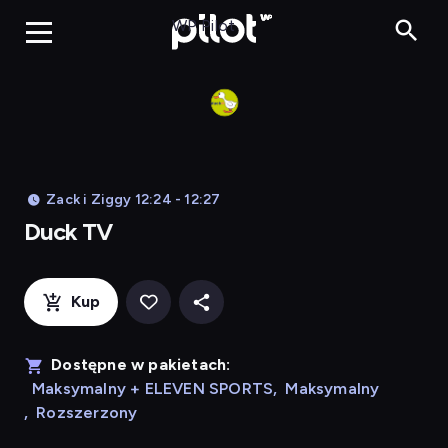
Duck TV, Oglądaj 
WP Pilot
Zack i Ziggy 12:24 - 12:27
Duck TV
Kup
Dostępne w pakietach:
Maksymalny + ELEVEN SPORTS
,
Maksymalny
,
Rozszerzony