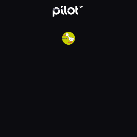
w WP Pilot
WP Pilot