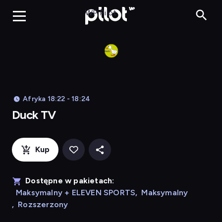
Duck TV, Oglądaj 
WP Pilot
Afryka 18:22 - 18:24
Duck TV
Kup
Dostępne w pakietach:
Maksymalny + ELEVEN SPORTS
,
Maksymalny
,
Rozszerzony