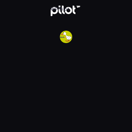
w WP Pilot
WP Pilot