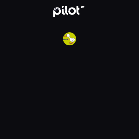
w WP Pilot
WP Pilot