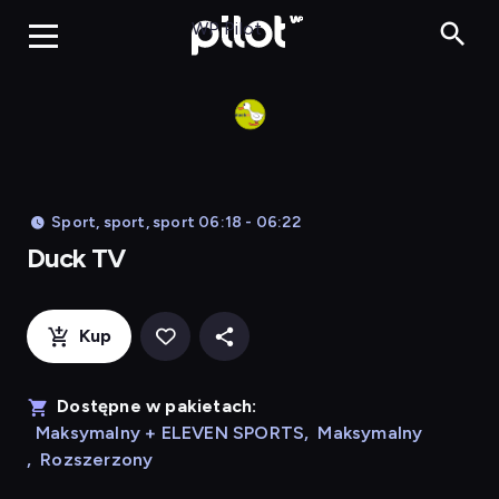
Duck TV, Oglądaj 
WP Pilot
Sport, sport, sport 06:18 - 06:22
Duck TV
Kup
Dostępne w pakietach:
Maksymalny + ELEVEN SPORTS
,
Maksymalny
,
Rozszerzony