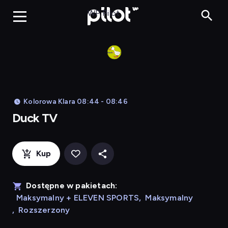
Duck TV, Oglądaj 
WP Pilot
Kolorowa Klara 08:44 - 08:46
Duck TV
Kup
Dostępne w pakietach:
Maksymalny + ELEVEN SPORTS
,
Maksymalny
,
Rozszerzony