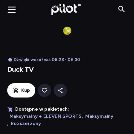
Duck TV, Oglądaj 
WP Pilot
Dźwięki wokół nas 06:28 - 06:30
Duck TV
Kup
Dostępne w pakietach:
Maksymalny + ELEVEN SPORTS
,
Maksymalny
,
Rozszerzony