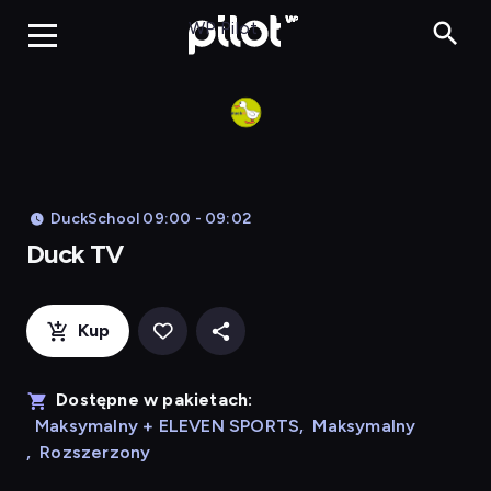
Duck TV, Oglądaj 
WP Pilot
DuckSchool 09:00 - 09:02
Duck TV
Kup
Dostępne w pakietach:
Maksymalny + ELEVEN SPORTS
,
Maksymalny
,
Rozszerzony