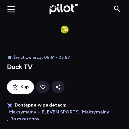
Duck TV, Oglądaj 
WP Pilot
Świat zwierząt 05:51 - 05:53
Duck TV
Kup
Dostępne w pakietach:
Maksymalny + ELEVEN SPORTS
,
Maksymalny
,
Rozszerzony