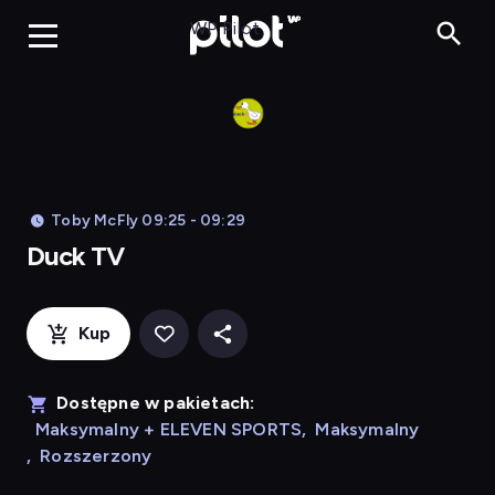
Duck TV, Oglądaj 
WP Pilot
Toby McFly 09:25 - 09:29
Duck TV
Kup
Dostępne w pakietach:
Maksymalny + ELEVEN SPORTS
,
Maksymalny
,
Rozszerzony